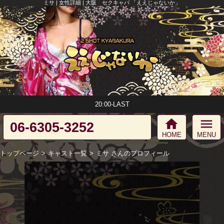
ミサ | 女性詳細 | 大阪 セクキャバ 「ええじゃないか」
20:00-LAST
home
menu
06-6305-3252
HOME
MENU
トップページ
キャスト一覧
ミサ さんのプロフィール