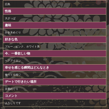
広島
性格
大ざっぱ
趣味
かき氷めぐり
好きな色
ブルー、ピンク、ホワイト系
今、一番欲しい物
ヘアアイロン
幸せを感じる瞬間はどんなとき
食べてる時♡
デートで行きたい場所
京都めぐり
コメント
よろしくです