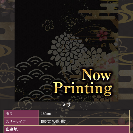
ミサ
身長
160cm
スリーサイズ
B85(D) W60 H87
出身地