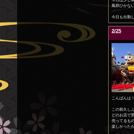
風邪ひかな
今日も出勤
2/25
こんばんは
この前久し
どのお店で
売ってるもの
楽しかった