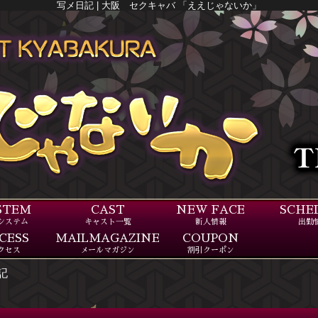
写メ日記 | 大阪 セクキャバ 「ええじゃないか」
STEM
CAST
NEW FACE
SCHE
システム
キャスト一覧
新人情報
出勤
CESS
MAILMAGAZINE
COUPON
クセス
メールマガジン
割引クーポン
記