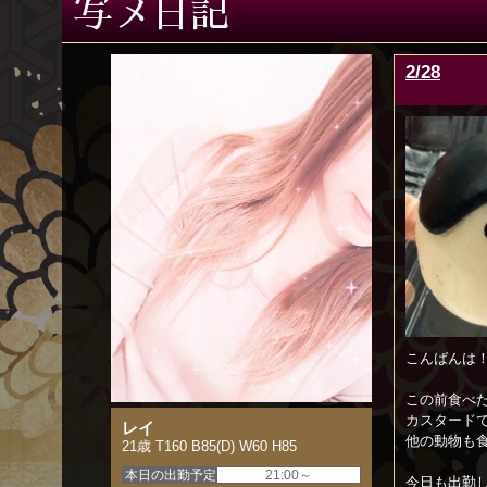
写メ日記
2/28
こんばんは
この前食べ
カスタード
レイ
他の動物も食
21歳 T160 B85(D) W60 H85
本日の出勤予定
21:00～
今日も出勤し