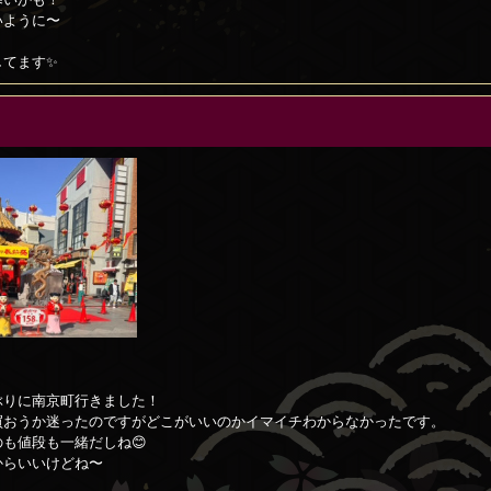
いように〜
してます✨
！
ぶりに南京町行きました！
買おうか迷ったのですがどこがいいのかイマイチわからなかったです。
も値段も一緒だしね😊
からいいけどね〜