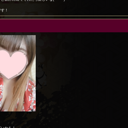
です！
！
寒いかも！