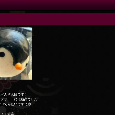
！
たぺんぎん饅です！
でデザートには最高でした
べてみたいですね😊
てます😊