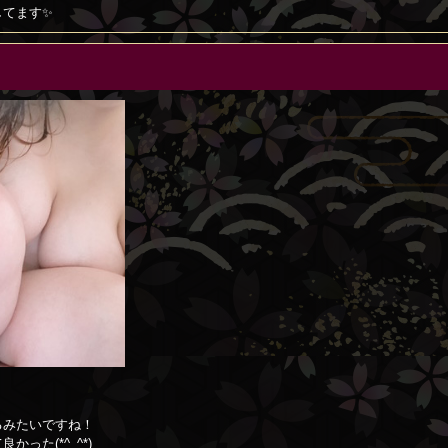
してます✨
！
るみたいですね！
かった(*^_^*)