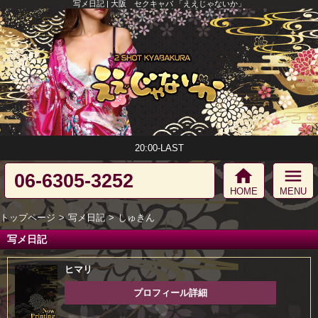
写メ日記 | 大阪 セクキャバ 「ええじゃないか」
20:00-LAST
home
menu
06-6305-3252
HOME
MENU
トップページ
写メ日記
しゅきん
写メ日記
ヒマリ
プロフィール詳細