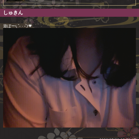
しゅきん
遊ぼー𐔌˘- · -˘𐦯💗