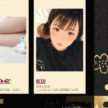
あかり
レイ
⑅︎ᕱ"
6/10
06/10 18:28
出勤しましたᕱ⑅︎ᕱ"今週、今日と明日のみです◟( ᵒ̴̶̷̥́ ·̫ ᵒ̴̶…
こんばんは！6月も時間経つの早いな〜もう10日もたってる！今…
へ
ページTOPへ