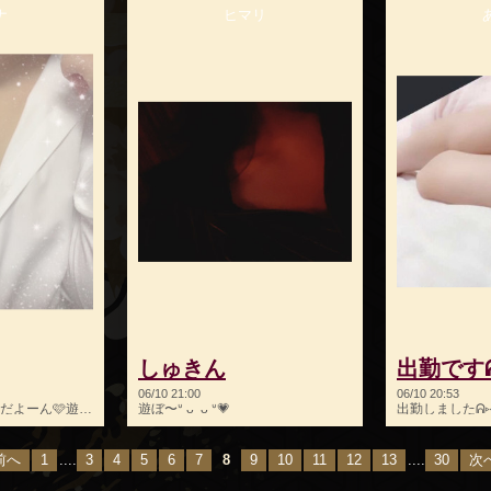
ナ
ヒマリ
しゅきん
出勤ですᕱ
06/10 21:00
06/10 20:53
今日も21時から出勤だよーん🩷遊びにきてね🥰💋suzuna♡
遊ぼ〜ᐡ ̳ᴗ ̫ ᴗ ̳ᐡ💗
前へ
1
....
3
4
5
6
7
8
9
10
11
12
13
....
30
次