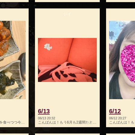
き
レイ
6/13
6/12
06/13 20:32
06/12 20:27
美味しい季節の食材を食べつつ今日もお待ちしております🙇‍♀️
こんばんは！もう6月も2週間たとうとしてますね！早いな〜💦今…