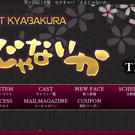
写メ日記 | 大阪 セクキャバ 「ええじゃないか」
STEM
CAST
NEW FACE
SCHE
システム
キャスト一覧
新人情報
出勤
CESS
MAILMAGAZINE
COUPON
クセス
メールマガジン
割引クーポン