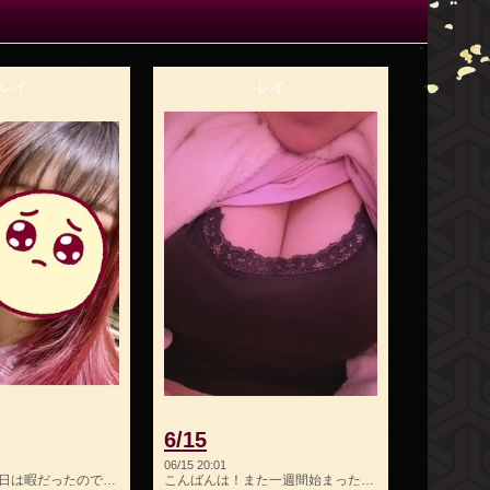
レイ
レイ
6/15
06/15 20:01
こんばんは！昨日は暇だったので今日は忙しいと嬉しいな( *´…
こんばんは！また一週間始まった〜今週も頑張ります♪今日も出…