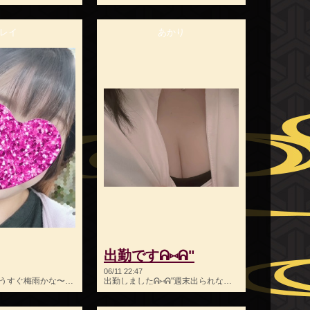
レイ
あかり
出勤ですᕱ⑅︎ᕱ"
06/11 22:47
こんばんは！もうすぐ梅雨かな〜？？行く時に雨降るの嫌です…
出勤しましたᕱ⑅︎ᕱ"週末出られないので遊びに来てねえ( ⸝⸝⸝ʚ̴̶…