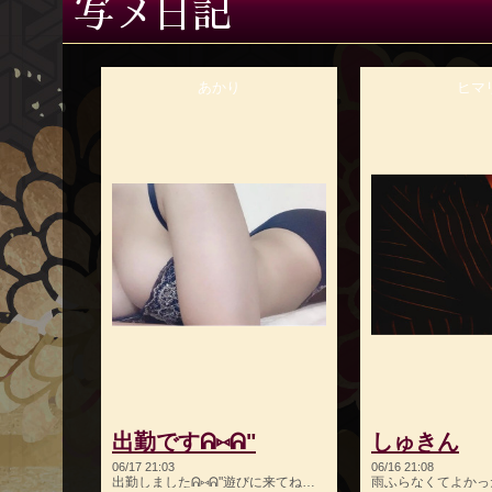
写メ日記
あかり
ヒマ
出勤ですᕱ⑅︎ᕱ"
しゅきん
06/17 21:03
06/16 21:08
出勤しましたᕱ⑅︎ᕱ"遊びに来てねー！
雨ふらなくてよかった