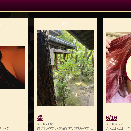
リ
さき
👒
6/16
06/16 21:04
06/16 20:47
〜☂️
過ごしやすい季節ですね呑みやすい季節でもありますね❕その帰…