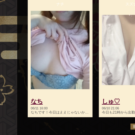
ナチ
スズ
なち
しゅ♡
06/11 16:00
06/10 21:06
なちです！今日はええじゃないかにいますよ～✨今日も素敵なお…